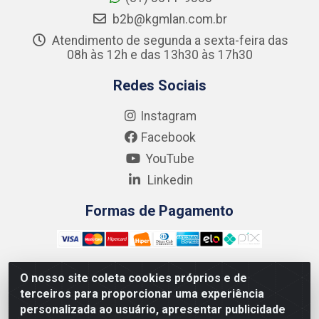
b2b@kgmlan.com.br
Atendimento de segunda a sexta-feira das
08h às 12h e das 13h30 às 17h30
Redes Sociais
Instagram
Facebook
YouTube
Linkedin
Formas de Pagamento
O nosso site coleta cookies próprios e de
terceiros para proporcionar uma experiência
Kgmlan Distribuidora LTDA - CNPJ 18.217.682/0001-54 -
personalizada ao usuário, apresentar publicidade
Rua Pedro de Barros Cavalcante, 58 - Bultrins, Olinda/PE