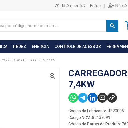
|
Já é cliente? - Entrar
Não é 
NICA
REDES
ENERGIA
CONTROLE DE ACESSOS
FERRAMEN
CARREGADOR ELETRICO CITY 7,4KW
CARREGADOR 
7,4KW
Código do Fabricante: 4820095
Código NCM: 85437099
Código de Barras do Produto: 7