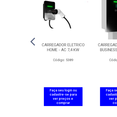
TAL ELETRICO
CARREGADOR ELETRICO
CARREGAD
ESS AC 7,4 KW
HOME - AC 7,4 KW
BUSINESS
ódigo: 5953
Código: 5389
Códi
 seu login ou
Faça seu login ou
Faça se
astre-se para
cadastre-se para
cadast
er preços e
ver preços e
ver 
comprar
comprar
co