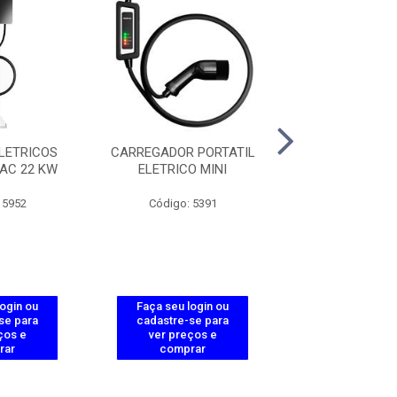
LETRICOS
CARREGADOR PORTATIL
PEDESTAL EL
 AC 22 KW
ELETRICO MINI
BUSINESS AC 
 5952
Código: 5391
Código: 59
login ou
Faça seu login ou
Faça seu log
se para
cadastre-se para
cadastre-se 
ços e
ver preços e
ver preços
rar
comprar
comprar