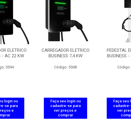
OR ELETRICO
CARREGADOR ELETRICO
PEDESTAL E
 - AC 22 KW
BUSINESS 7,4 KW
BUSINESS -
go: 5594
Código: 5508
Código:
u login ou
Faça seu login ou
Faça seu 
re-se para
cadastre-se para
cadastre-
preços e
ver preços e
ver pre
mprar
comprar
comp