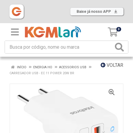
Baixe já nosso APP
0
VOLTAR
INÍCIO
ENERGIA HO
ACESSORIOS USB
CARREGADOR USB - EC 11 POWER 20W BR