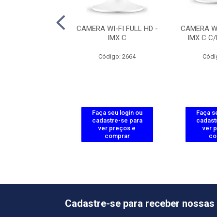
MICRO SD 32GB -
CAMERA WI-FI FULL HD -
CAMERA WI
D PURPLE
IMX C
IMX C C
ódigo: 2861
Código: 2664
Códi
 seu login ou
Faça seu login ou
Faça se
astre-se para
cadastre-se para
cadast
er preços e
ver preços e
ver 
comprar
comprar
co
Cadastre-se para receber nossas 