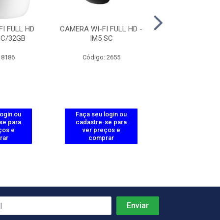
I FULL HD
CAMERA WI-FI FULL HD -
CARTAO MICRO S
 C/32GB
IM5 SC
WD PURP
 8186
Código: 2655
Código: 28
login ou
Faça seu login ou
Faça seu log
se para
cadastre-se para
cadastre-se 
ços e
ver preços e
ver preços
rar
comprar
comprar