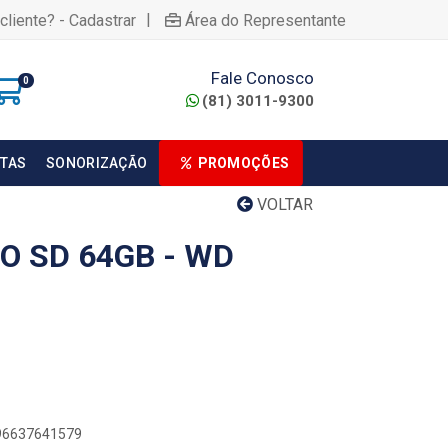
|
cliente? - Cadastrar
Área do Representante
Fale Conosco
0
(81) 3011-9300
TAS
SONORIZAÇÃO
PROMOÇÕES
VOLTAR
O SD 64GB - WD
896637641579