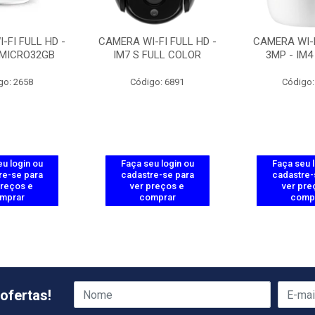
-FI FULL HD -
CAMERA WI-FI FULL HD -
CAMERA WI-F
/MICRO32GB
IM7 S FULL COLOR
3MP - IM4
go: 2658
Código: 6891
Código:
u login ou
Faça seu login ou
Faça seu 
re-se para
cadastre-se para
cadastre-
preços e
ver preços e
ver pre
mprar
comprar
comp
ofertas!