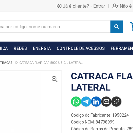
|
Já é cliente? - Entrar
Não é 
NICA
REDES
ENERGIA
CONTROLE DE ACESSOS
FERRAMEN
ATRACAS
CATRACA FLAP CAF 5000 US C L LATERAL
CATRACA FLAP
LATERAL
Código do Fabricante: 1950224
Código NCM: 84798999
Código de Barras do Produto: 7