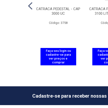
A BALCAO - CAB
CATRACA PEDESTAL - CAP
CATRACA 
3000 UC
3000 UC
3100 LI
ódigo: 3762
Código: 3758
Códi
 seu login ou
Faça seu login ou
Faça se
astre-se para
cadastre-se para
cadast
er preços e
ver preços e
ver 
comprar
comprar
co
Cadastre-se para receber nossas 