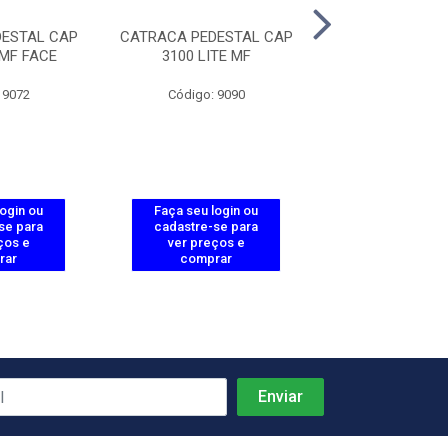
ESTAL CAP
CATRACA PEDESTAL CAP
CATRACA BALCA
 MF FACE
3100 LITE MF
3000 U
 9072
Código: 9090
Código: 37
login ou
Faça seu login ou
Faça seu log
se para
cadastre-se para
cadastre-se 
ços e
ver preços e
ver preços
rar
comprar
comprar