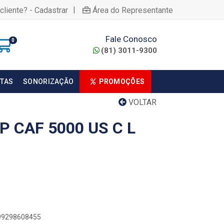
|
cliente? - Cadastrar
Área do Representante
Fale Conosco
0
(81) 3011-9300
TAS
SONORIZAÇÃO
PROMOÇÕES
VOLTAR
 CAF 5000 US C L
899298608455