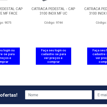
PEDESTAL CAP
CATRACA PEDESTAL - CAP
CATRACA PED
TE MF FACE
3100 INOX MF UC
3100 INOX
go: 9075
Código: 9744
Código:
u login ou
Faça seu login ou
Faça seu 
re-se para
cadastre-se para
cadastre-
preços e
ver preços e
ver pre
mprar
comprar
comp
ofertas!