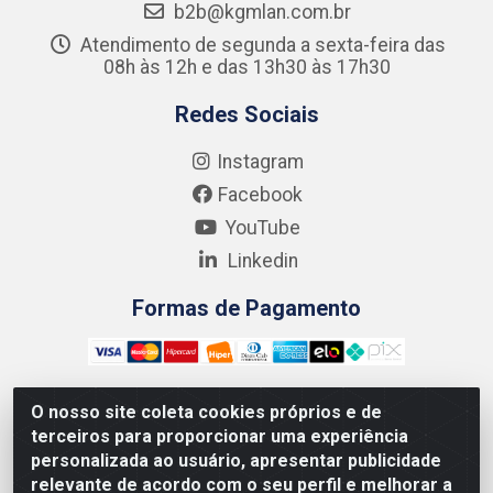
b2b@kgmlan.com.br
Atendimento de segunda a sexta-feira das
08h às 12h e das 13h30 às 17h30
Redes Sociais
Instagram
Facebook
YouTube
Linkedin
Formas de Pagamento
O nosso site coleta cookies próprios e de
terceiros para proporcionar uma experiência
Kgmlan Distribuidora LTDA - CNPJ 18.217.682/0001-54 -
personalizada ao usuário, apresentar publicidade
Rua Pedro de Barros Cavalcante, 58 - Bultrins, Olinda/PE
relevante de acordo com o seu perfil e melhorar a
- CEP 53320-110