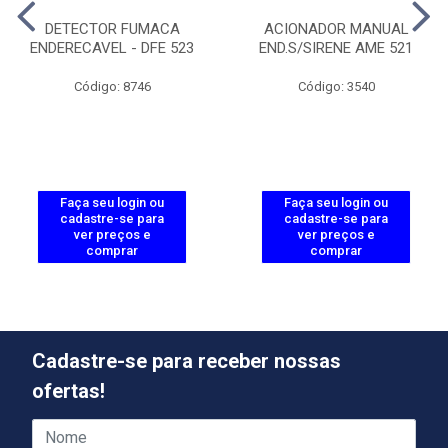
DETECTOR FUMACA
ACIONADOR MANUAL
ENDERECAVEL - DFE 523
END.S/SIRENE AME 521
Código: 8746
Código: 3540
Faça seu login ou
Faça seu login ou
cadastre-se para
cadastre-se para
ver preços e
ver preços e
comprar
comprar
Cadastre-se para receber nossas
ofertas!