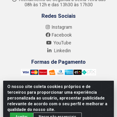
08h às 12h e das 13h30 às 17h30
Redes Sociais
Instagram
Facebook
YouTube
Linkedin
Formas de Pagamento
O nosso site coleta cookies próprios e de
terceiros para proporcionar uma experiência
Kgmlan Distribuidora LTDA - CNPJ 18.217.682/0001-54 -
personalizada ao usuário, apresentar publicidade
Rua Pedro de Barros Cavalcante, 58 - Bultrins, Olinda/PE
relevante de acordo com o seu perfil e melhorar a
- CEP 53320-110
qualidade do nosso site.
Aceitar
Negar não essenciais