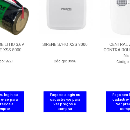
E LITIO 3,6V
SIRENE S/FIO XSS 8000
CENTRAL
E XSS 8000
CONTRA ROU
NE
go: 9221
Código: 3996
Código:
u login ou
Faça seu login ou
Faça seu 
re-se para
cadastre-se para
cadastre-
preços e
ver preços e
ver pre
mprar
comprar
comp