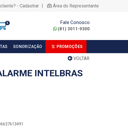
|
cliente? - Cadastrar
Área do Representante
Fale Conosco
0
(81) 3011-9300
TAS
SONORIZAÇÃO
PROMOÇÕES
VOLTAR
ALARME INTELBRAS
896637613491