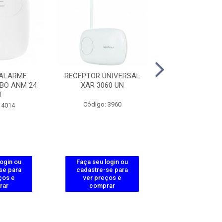
 ALARME
RECEPTOR UNIVERSAL
TECLADO S
BO ANM 24
XAR 3060 UN
P/CENTRAIS AL
T
8000
Código: 3960
 4014
Código: 39
login ou
Faça seu login ou
Faça seu log
se para
cadastre-se para
cadastre-se 
ços e
ver preços e
ver preços
rar
comprar
comprar