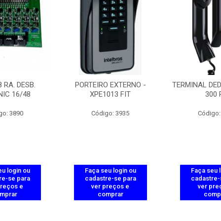
 RA. DESB.
PORTEIRO EXTERNO -
TERMINAL DED
IC 16/48
XPE1013 FIT
300 
go: 3890
Código: 3935
Código:
u login ou
Faça seu login ou
Faça seu 
re-se para
cadastre-se para
cadastre-
preços e
ver preços e
ver pre
mprar
comprar
comp