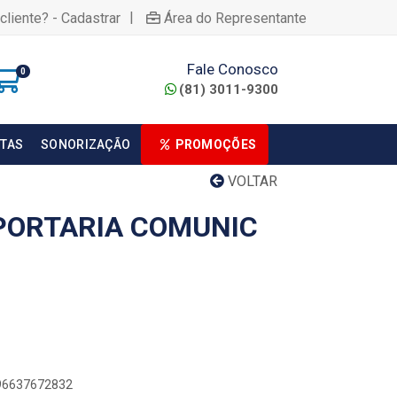
|
cliente? - Cadastrar
Área do Representante
Fale Conosco
0
(81) 3011-9300
TAS
SONORIZAÇÃO
PROMOÇÕES
VOLTAR
PORTARIA COMUNIC
896637672832