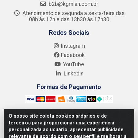
b2b@kgmlan.com.br
Atendimento de segunda a sexta-feira das
08h às 12h e das 13h30 às 17h30
Redes Sociais
Instagram
Facebook
YouTube
Linkedin
Formas de Pagamento
O nosso site coleta cookies próprios e de
terceiros para proporcionar uma experiência
Kgmlan Distribuidora LTDA - CNPJ 18.217.682/0001-54 -
personalizada ao usuário, apresentar publicidade
Rua Pedro de Barros Cavalcante, 58 - Bultrins, Olinda/PE
relevante de acordo com o seu perfil e melhorar a
- CEP 53320-110