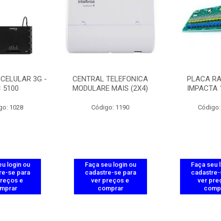
 CELULAR 3G -
CENTRAL TELEFONICA
PLACA RA
C 5100
MODULARE MAIS (2X4)
IMPACTA 
go: 1028
Código: 1190
Código:
u login ou
Faça seu login ou
Faça seu 
re-se para
cadastre-se para
cadastre-
preços e
ver preços e
ver pre
mprar
comprar
comp