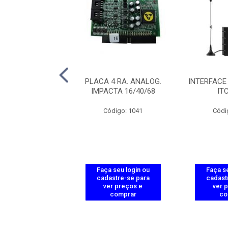
 CEGO IMPACTA
PLACA 4 RA. ANALOG.
INTERFACE
 140/220/300
IMPACTA 16/40/68
IT
ódigo: 1064
Código: 1041
Códi
 seu login ou
Faça seu login ou
Faça se
astre-se para
cadastre-se para
cadast
er preços e
ver preços e
ver 
comprar
comprar
co