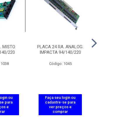
. MISTO
PLACA 24 RA. ANALOG.
PERFIL CEGO 
140/220
IMPACTA 94/140/220
RACK 140/22
 1038
Código: 1045
Código: 10
login ou
Faça seu login ou
Faça seu log
se para
cadastre-se para
cadastre-se 
ços e
ver preços e
ver preços
rar
comprar
comprar