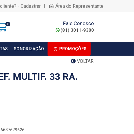
|
cliente? - Cadastrar
Área do Representante
Fale Conosco
0
(81) 3011-9300
TAS
SONORIZAÇÃO
PROMOÇÕES
VOLTAR
F. MULTIF. 33 RA.
896637679626