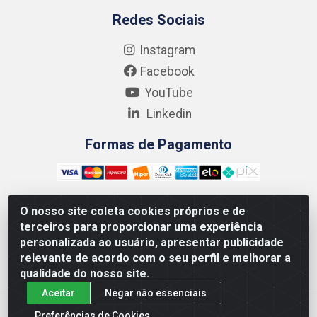
Redes Sociais
Instagram
Facebook
YouTube
Linkedin
Formas de Pagamento
O nosso site coleta cookies próprios e de
terceiros para proporcionar uma experiência
Kgmlan Distribuidora LTDA - CNPJ 18.217.682/0001-54 -
personalizada ao usuário, apresentar publicidade
Rua Pedro de Barros Cavalcante, 58 - Bultrins, Olinda/PE
relevante de acordo com o seu perfil e melhorar a
- CEP 53320-110
qualidade do nosso site.
Aceitar
Negar não essenciais
Preferências de Cookies