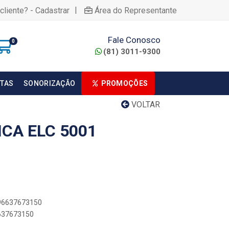
|
cliente? - Cadastrar
Área do Representante
Fale Conosco
0
(81) 3011-9300
TAS
SONORIZAÇÃO
PROMOÇÕES
VOLTAR
CA ELC 5001
896637673150
6637673150