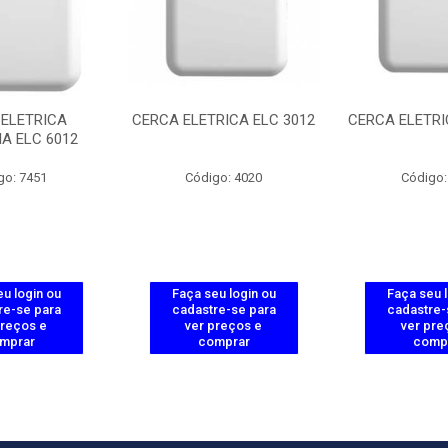
 ELETRICA
CERCA ELETRICA ELC 3012
CERCA ELETRI
IA ELC 6012
go: 7451
Código: 4020
Código:
u login ou
Faça seu login ou
Faça seu 
re-se para
cadastre-se para
cadastre-
preços e
ver preços e
ver pre
mprar
comprar
comp