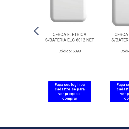
ETRICA ELC 5002
CERCA ELETRICA
CERCA
IGH POWER
S/BATERIA ELC 6012 NET
S/BATER
ódigo: 3970
Código: 6098
Códi
 seu login ou
Faça seu login ou
Faça se
astre-se para
cadastre-se para
cadast
er preços e
ver preços e
ver 
comprar
comprar
co