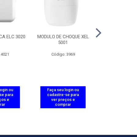
CA ELC 3020
MODULO DE CHOQUE XEL
CERCA ELETRICA
5001
HIGH POW
 4021
Código: 3969
Código: 39
login ou
Faça seu login ou
Faça seu log
se para
cadastre-se para
cadastre-se 
ços e
ver preços e
ver preços
rar
comprar
comprar