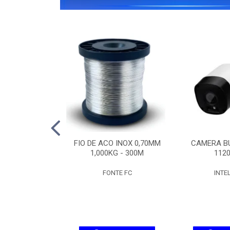
IPW 1300 MINI
FIO DE ACO INOX 0,70MM
CAMERA BU
SD
1,000KG - 300M
1120
ELBRAS
FONTE FC
INTE