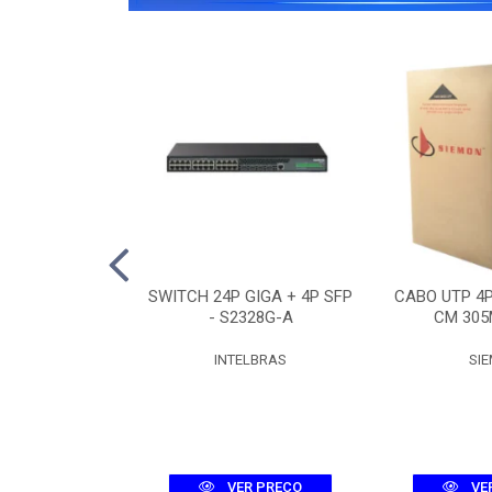
O 12F SM ASU-
SWITCH 24P GIGA + 4P SFP
CABO UTP 4
R (3KM)
- S2328G-A
CM 305
UMEC
INTELBRAS
SI
R PREÇO
VER PREÇO
VE