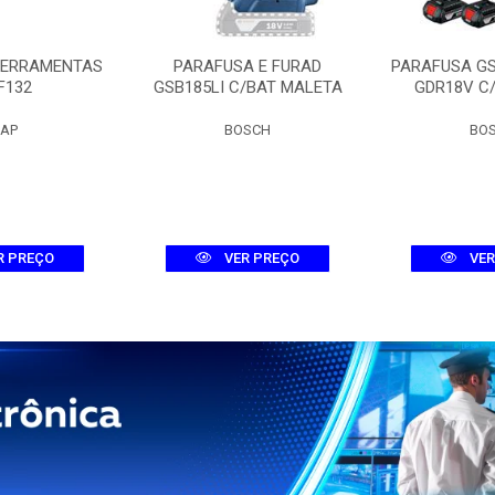
FERRAMENTAS
PARAFUSA E FURAD
PARAFUSA G
F132
GSB185LI C/BAT MALETA
GDR18V C
AP
BOSCH
BO
R PREÇO
VER PREÇO
VER