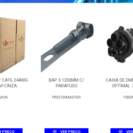
P CAT6 24AWG
BAP 3 1200MM C/
CAIXA DE EM
M CINZA
PARAFUSO
OPTIMAL 
EMON
PREFORMASTER
FIBR
R PREÇO
VER PREÇO
VER