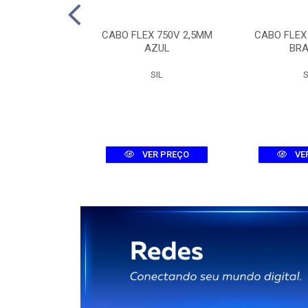
TOR TRI MDW-C
CABO FLEX 750V 2,5MM
CABO FLEX
A 3KA
AZUL
BR
WEG
SIL
S
R PREÇO
VER PREÇO
VE