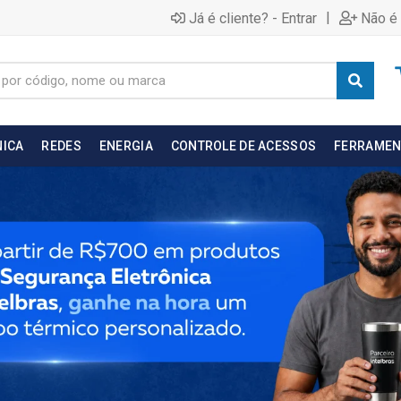
|
Já é cliente? - Entrar
Não é 
NICA
REDES
ENERGIA
CONTROLE DE ACESSOS
FERRAMEN