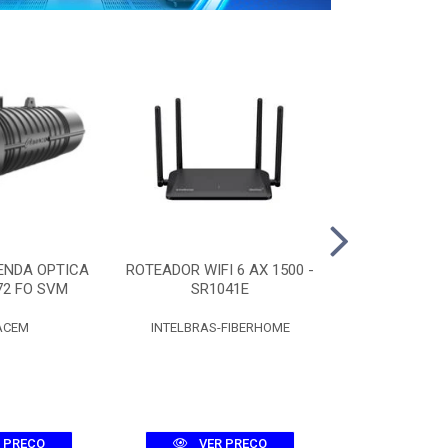
ENDA OPTICA
ROTEADOR WIFI 6 AX 1500 -
CAIXA CT
72 FO SVM
SR1041E
C/SPLITTER 
ACEM
INTELBRAS-FIBERHOME
FIBR
 PREÇO
VER PREÇO
VER