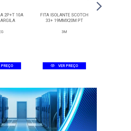
A 2P+T 10A
FITA ISOLANTE SCOTCH
QUADRO 
 ARGILA
33+ 19MMX20M PT
METALICO 30
EG
3M
LUMEP
 PREÇO
VER PREÇO
VER