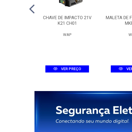
 DIG. MHDX
CHAVE DE IMPACTO 21V
MALETA DE 
-C DUAL
K21 CH01
MK
ELBRAS
WAP
W
R PREÇO
VER PREÇO
VE