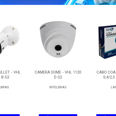
LLET - VHL
CAMERA DOME - VHL 1120
CABO COAX
 B G2
D G2
0,4/2,5
LBRAS
INTELBRAS
LA