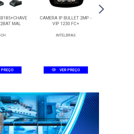
SB185+CHAVE
CAMERA IP BULLET 2MP -
CAMERA DOME
/2BAT MAL
VIP 1230 FC+
D 
SCH
INTELBRAS
INTEL
 PREÇO
VER PREÇO
VER