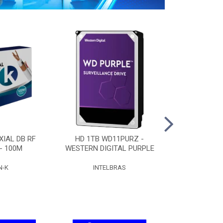
IAL DB RF
HD 1TB WD11PURZ -
HD 2TB WD
 - 100M
WESTERN DIGITAL PURPLE
WESTERN DIG
N-K
INTELBRAS
INTEL