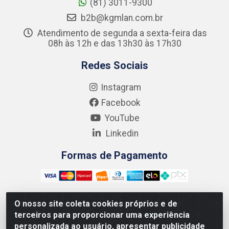
(81) 3011-9300
b2b@kgmlan.com.br
Atendimento de segunda a sexta-feira das
08h às 12h e das 13h30 às 17h30
Redes Sociais
Instagram
Facebook
YouTube
Linkedin
Formas de Pagamento
O nosso site coleta cookies próprios e de
terceiros para proporcionar uma experiência
Kgmlan Distribuidora LTDA - CNPJ 18.217.682/0001-54 -
personalizada ao usuário, apresentar publicidade
Rua Pedro de Barros Cavalcante, 58 - Bultrins, Olinda/PE