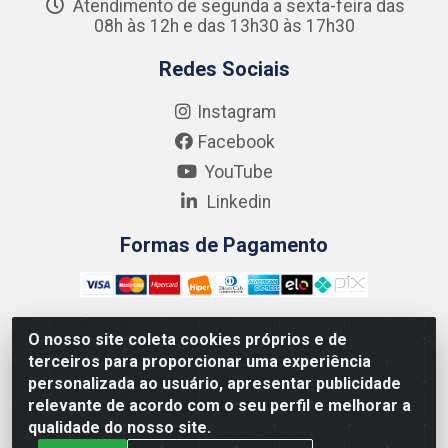
Atendimento de segunda a sexta-feira das
08h às 12h e das 13h30 às 17h30
Redes Sociais
Instagram
Facebook
YouTube
Linkedin
Formas de Pagamento
O nosso site coleta cookies próprios e de
terceiros para proporcionar uma experiência
Kgmlan Distribuidora LTDA - CNPJ 18.217.682/0001-54 -
personalizada ao usuário, apresentar publicidade
Rua Pedro de Barros Cavalcante, 58 - Bultrins, Olinda/PE
relevante de acordo com o seu perfil e melhorar a
- CEP 53320-110
qualidade do nosso site.