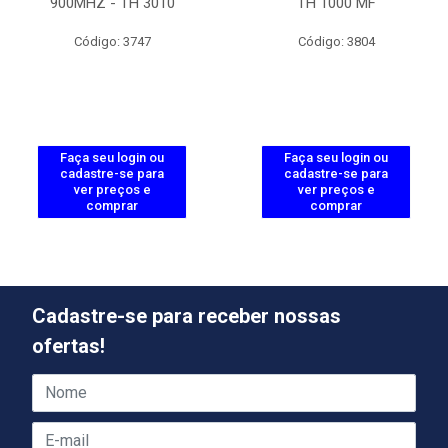
900MHZ - TH 3010
TH 1000 MF
Código: 3747
Código: 3804
Faça seu login ou
Faça seu login ou
cadastre-se para
cadastre-se para
ver preços e
ver preços e
comprar
comprar
Cadastre-se para receber nossas
ofertas!