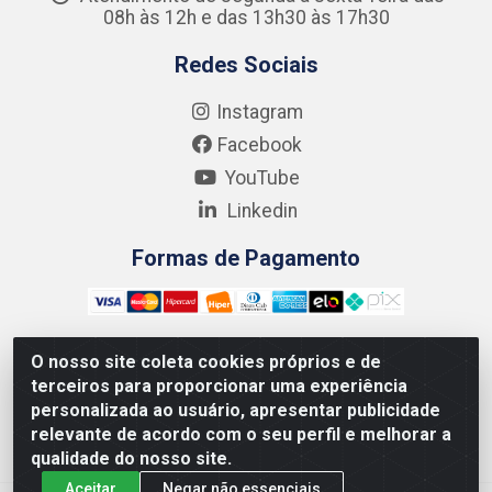
08h às 12h e das 13h30 às 17h30
Redes Sociais
Instagram
Facebook
YouTube
Linkedin
Formas de Pagamento
O nosso site coleta cookies próprios e de
terceiros para proporcionar uma experiência
Kgmlan Distribuidora LTDA - CNPJ 18.217.682/0001-54 -
personalizada ao usuário, apresentar publicidade
Rua Pedro de Barros Cavalcante, 58 - Bultrins, Olinda/PE
relevante de acordo com o seu perfil e melhorar a
- CEP 53320-110
qualidade do nosso site.
Aceitar
Negar não essenciais