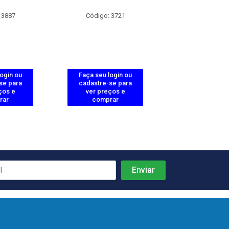
 3887
Código: 3721
Código: 37
login ou
Faça seu login ou
Faça seu log
se para
cadastre-se para
cadastre-se 
ços e
ver preços e
ver preços
rar
comprar
comprar