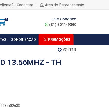
|
cliente? - Cadastrar
Área do Representante
Fale Conosco
0
(81) 3011-9300
TAS
SONORIZAÇÃO
PROMOÇÕES
VOLTAR
D 13.56MHZ - TH
896637682633