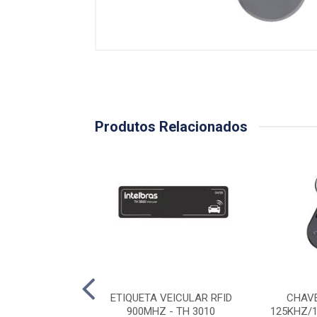
Produtos Relacionados
APROX. RFID 125
ETIQUETA VEICULAR RFID
CHAVE
Z TH 2000
900MHZ - TH 3010
125KHZ/