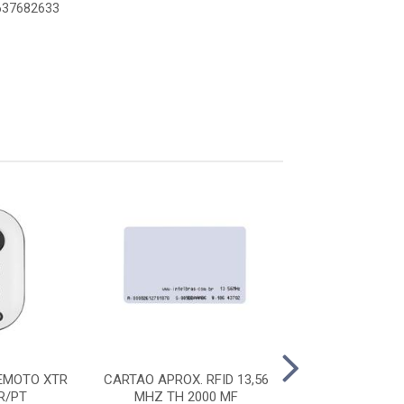
6637682633
EMOTO XTR
CARTAO APROX. RFID 13,56
CARTAO APROX. 
R/PT
MHZ TH 2000 MF
KHZ TH 2