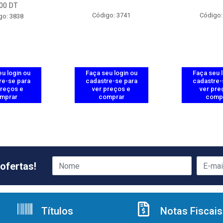
00 DT
Código: 3741
Código:
go: 3838
u login ou
Faça seu login ou
Faça seu 
re-se para
cadastre-se para
cadastre-
preços e
ver preços e
ver pre
mprar
comprar
comp
ofertas!
Títulos
Notas Fiscais