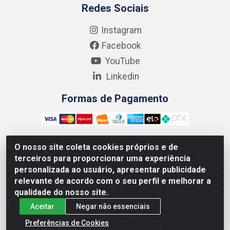
Redes Sociais
Instagram
Facebook
YouTube
Linkedin
Formas de Pagamento
O nosso site coleta cookies próprios e de
terceiros para proporcionar uma experiência
Kgmlan Distribuidora LTDA - CNPJ 18.217.682/0001-54 -
personalizada ao usuário, apresentar publicidade
Rua Pedro de Barros Cavalcante, 58 - Bultrins, Olinda/PE
relevante de acordo com o seu perfil e melhorar a
- CEP 53320-110
qualidade do nosso site.
Aceitar
Negar não essenciais
Preferências de Cookies