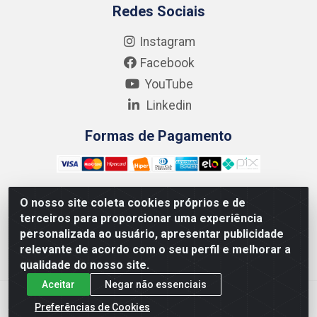
Redes Sociais
Instagram
Facebook
YouTube
Linkedin
Formas de Pagamento
O nosso site coleta cookies próprios e de
terceiros para proporcionar uma experiência
Kgmlan Distribuidora LTDA - CNPJ 18.217.682/0001-54 -
personalizada ao usuário, apresentar publicidade
Rua Pedro de Barros Cavalcante, 58 - Bultrins, Olinda/PE
relevante de acordo com o seu perfil e melhorar a
- CEP 53320-110
qualidade do nosso site.
Aceitar
Negar não essenciais
Preferências de Cookies