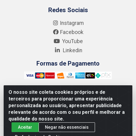
Redes Sociais
Instagram
Facebook
YouTube
Linkedin
Formas de Pagamento
O nosso site coleta cookies próprios e de
terceiros para proporcionar uma experiência
Kgmlan Distribuidora LTDA - CNPJ 18.217.682/0001-54 -
personalizada ao usuário, apresentar publicidade
Rua Pedro de Barros Cavalcante, 58 - Bultrins, Olinda/PE
relevante de acordo com o seu perfil e melhorar a
- CEP 53320-110
qualidade do nosso site.
Aceitar
Negar não essenciais