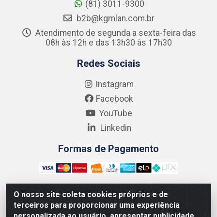
(81) 3011-9300
b2b@kgmlan.com.br
Atendimento de segunda a sexta-feira das
08h às 12h e das 13h30 às 17h30
Redes Sociais
Instagram
Facebook
YouTube
Linkedin
Formas de Pagamento
O nosso site coleta cookies próprios e de
terceiros para proporcionar uma experiência
Kgmlan Distribuidora LTDA - CNPJ 18.217.682/0001-54 -
personalizada ao usuário, apresentar publicidade
Rua Pedro de Barros Cavalcante, 58 - Bultrins, Olinda/PE