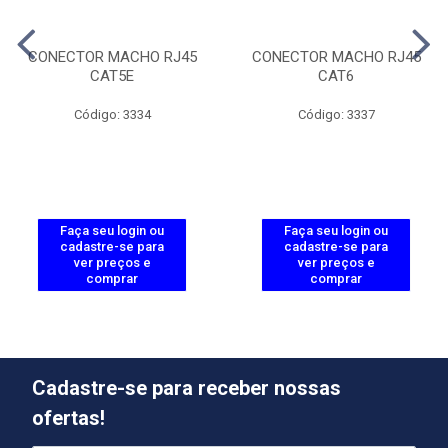
CONECTOR MACHO RJ45
CONECTOR MACHO RJ45
CAT5E
CAT6
Código: 3334
Código: 3337
Faça seu login ou
Faça seu login ou
cadastre-se para
cadastre-se para
ver preços e
ver preços e
comprar
comprar
Cadastre-se para receber nossas
ofertas!