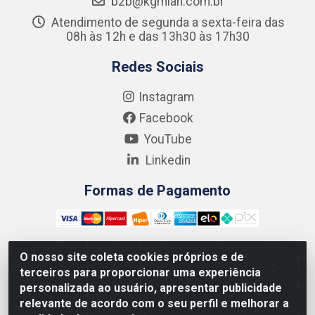
b2b@kgmlan.com.br
Atendimento de segunda a sexta-feira das
08h às 12h e das 13h30 às 17h30
Redes Sociais
Instagram
Facebook
YouTube
Linkedin
Formas de Pagamento
O nosso site coleta cookies próprios e de
terceiros para proporcionar uma experiência
Kgmlan Distribuidora LTDA - CNPJ 18.217.682/0001-54 -
personalizada ao usuário, apresentar publicidade
Rua Pedro de Barros Cavalcante, 58 - Bultrins, Olinda/PE
relevante de acordo com o seu perfil e melhorar a
- CEP 53320-110