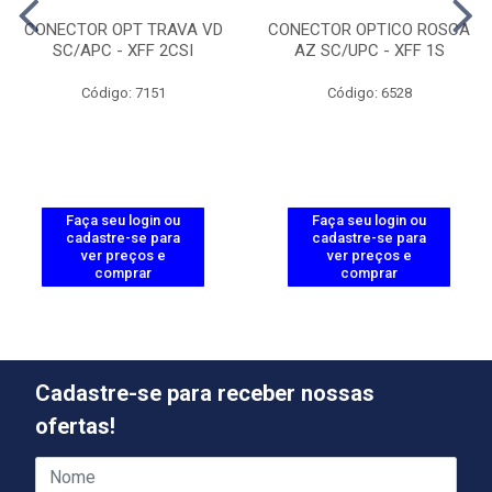
CONECTOR OPT TRAVA VD
CONECTOR OPTICO ROSCA
SC/APC - XFF 2CSI
AZ SC/UPC - XFF 1S
Código: 7151
Código: 6528
Faça seu login ou
Faça seu login ou
cadastre-se para
cadastre-se para
ver preços e
ver preços e
comprar
comprar
Cadastre-se para receber nossas
ofertas!