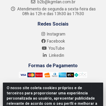
b2b@kgmlan.com.br
Atendimento de segunda a sexta-feira das
08h às 12h e das 13h30 às 17h30
Redes Sociais
Instagram
Facebook
YouTube
Linkedin
Formas de Pagamento
O nosso site coleta cookies próprios e de
terceiros para proporcionar uma experiência
Kgmlan Distribuidora LTDA - CNPJ 18.217.682/0001-54 -
personalizada ao usuário, apresentar publicidade
Rua Pedro de Barros Cavalcante, 58 - Bultrins, Olinda/PE
relevante de acordo com o seu perfil e melhorar a
- CEP 53320-110