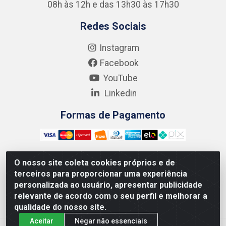
08h às 12h e das 13h30 às 17h30
Redes Sociais
Instagram
Facebook
YouTube
Linkedin
Formas de Pagamento
O nosso site coleta cookies próprios e de
terceiros para proporcionar uma experiência
Kgmlan Distribuidora LTDA - CNPJ 18.217.682/0001-54 -
personalizada ao usuário, apresentar publicidade
Rua Pedro de Barros Cavalcante, 58 - Bultrins, Olinda/PE
relevante de acordo com o seu perfil e melhorar a
- CEP 53320-110
qualidade do nosso site.
Aceitar
Negar não essenciais