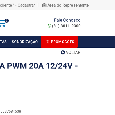
|
cliente? - Cadastrar
Área do Representante
Fale Conosco
0
(81) 3011-9300
TAS
SONORIZAÇÃO
PROMOÇÕES
VOLTAR
A PWM 20A 12/24V -
896637684538