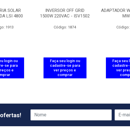
RIA SOLAR
INVERSOR OFF GRID
ADAPTADOR WI
DA LSI 4800
1500W 220VAC - ISV1502
MW
go: 1913
Código: 1874
Código:
u login ou
Faça seu login ou
Faça seu 
re-se para
cadastre-se para
cadastre-
preços e
ver preços e
ver pre
mprar
comprar
comp
ofertas!