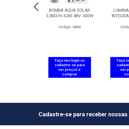
 CARGA PWM 10A
BOMBA AGUA SOLAR
LUMINA
4V - ECP 1024
3,5M3/H-62M-48V-500W
INTEGRA
ódigo: 1831
Código: 6894
Códi
 seu login ou
Faça seu login ou
Faça se
astre-se para
cadastre-se para
cadast
er preços e
ver preços e
ver 
comprar
comprar
co
Cadastre-se para receber nossas 