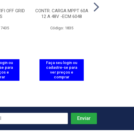
FI OFF GRID
CONTR. CARGA MPPT 60A
CONTR. CARGA 
S
12 A 48V -ECM 6048
12/24V - ECP
 7435
Código: 1835
Código: 18
login ou
Faça seu login ou
Faça seu log
se para
cadastre-se para
cadastre-se 
ços e
ver preços e
ver preços
rar
comprar
comprar