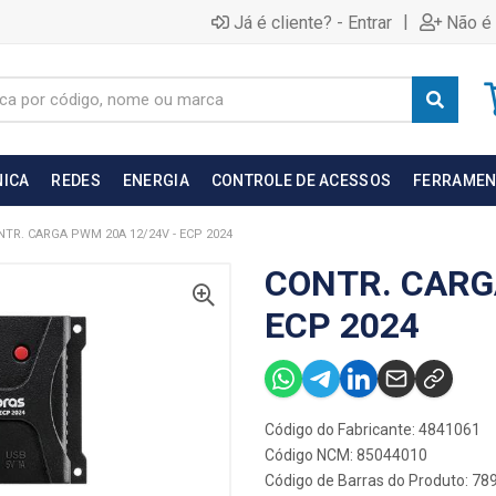
|
Já é cliente? - Entrar
Não é 
NICA
REDES
ENERGIA
CONTROLE DE ACESSOS
FERRAMEN
TR. CARGA PWM 20A 12/24V - ECP 2024
CONTR. CARG
ECP 2024
Código do Fabricante: 4841061
Código NCM: 85044010
Código de Barras do Produto: 7