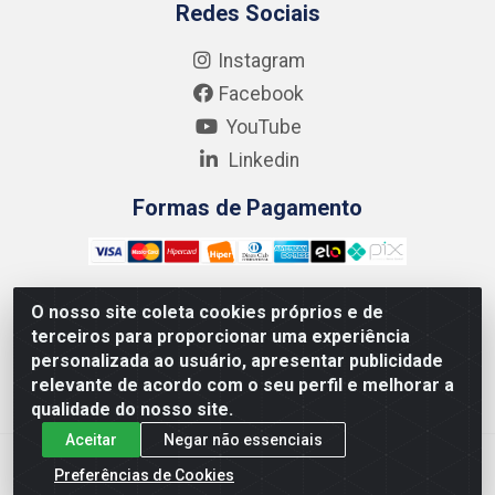
Redes Sociais
Instagram
Facebook
YouTube
Linkedin
Formas de Pagamento
O nosso site coleta cookies próprios e de
terceiros para proporcionar uma experiência
Kgmlan Distribuidora LTDA - CNPJ 18.217.682/0001-54 -
personalizada ao usuário, apresentar publicidade
Rua Pedro de Barros Cavalcante, 58 - Bultrins, Olinda/PE
relevante de acordo com o seu perfil e melhorar a
- CEP 53320-110
qualidade do nosso site.
Aceitar
Negar não essenciais
Preferências de Cookies