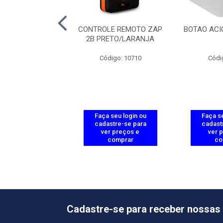
O SOLCON 12V
CONTROLE REMOTO ZAP
BOTAO ACI
2B PRETO/LARANJA
ódigo: 7445
Código: 10710
Códi
 seu login ou
Faça seu login ou
Faça se
astre-se para
cadastre-se para
cadast
er preços e
ver preços e
ver 
comprar
comprar
co
Cadastre-se para receber nossas 