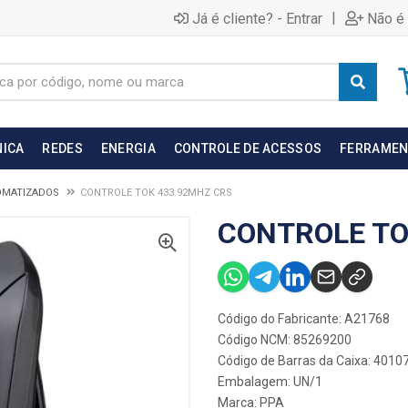
|
Já é cliente? - Entrar
Não é 
NICA
REDES
ENERGIA
CONTROLE DE ACESSOS
FERRAMEN
OMATIZADOS
CONTROLE TOK 433.92MHZ CRS
CONTROLE TO
Código do Fabricante: A21768
Código NCM: 85269200
Código de Barras da Caixa: 401
Embalagem: UN/1
Marca:
PPA