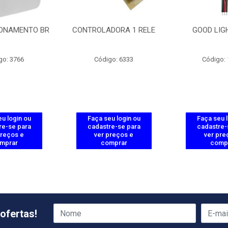
ONAMENTO BR
CONTROLADORA 1 RELE
GOOD LIG
go: 3766
Código: 6333
Código:
u login ou
Faça seu login ou
Faça seu 
re-se para
cadastre-se para
cadastre-
preços e
ver preços e
ver pre
mprar
comprar
comp
ofertas!