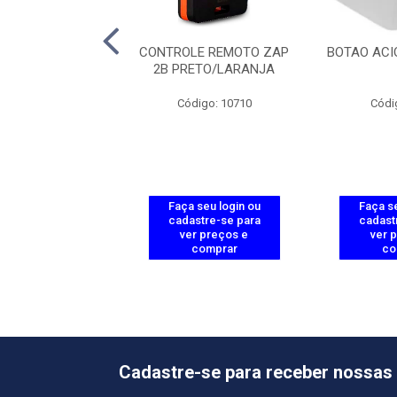
O SOLCON 12V
CONTROLE REMOTO ZAP
BOTAO ACI
2B PRETO/LARANJA
ódigo: 7445
Código: 10710
Códi
 seu login ou
Faça seu login ou
Faça se
astre-se para
cadastre-se para
cadast
er preços e
ver preços e
ver 
comprar
comprar
co
Cadastre-se para receber nossas 