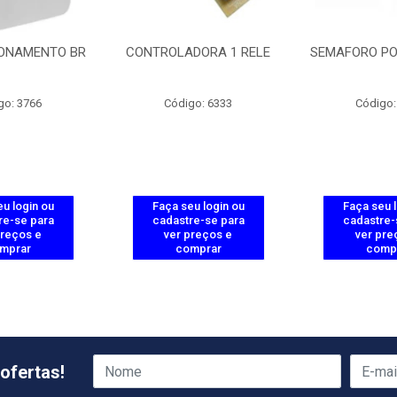
ONAMENTO BR
CONTROLADORA 1 RELE
SEMAFORO PO
go: 3766
Código: 6333
Código:
u login ou
Faça seu login ou
Faça seu 
re-se para
cadastre-se para
cadastre-
preços e
ver preços e
ver pre
mprar
comprar
comp
ofertas!