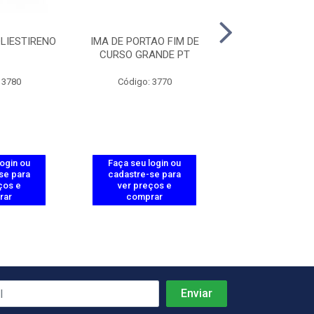
LIESTIRENO
IMA DE PORTAO FIM DE
STROBO SOLC
CURSO GRANDE PT
 3780
Código: 3770
Código: 74
login ou
Faça seu login ou
Faça seu log
se para
cadastre-se para
cadastre-se 
ços e
ver preços e
ver preços
rar
comprar
comprar