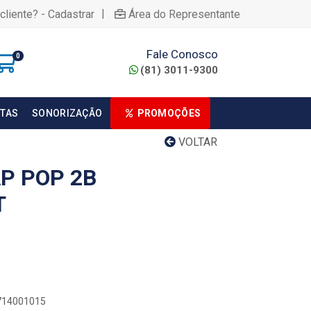
|
cliente? - Cadastrar
Área do Representante
Fale Conosco
0
(81) 3011-9300
TAS
SONORIZAÇÃO
PROMOÇÕES
VOLTAR
P POP 2B
T
0714001015