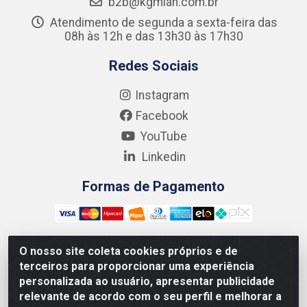
b2b@kgmlan.com.br
Atendimento de segunda a sexta-feira das
08h às 12h e das 13h30 às 17h30
Redes Sociais
Instagram
Facebook
YouTube
Linkedin
Formas de Pagamento
O nosso site coleta cookies próprios e de
terceiros para proporcionar uma experiência
Kgmlan Distribuidora LTDA - CNPJ 18.217.682/0001-54 -
personalizada ao usuário, apresentar publicidade
Rua Pedro de Barros Cavalcante, 58 - Bultrins, Olinda/PE
relevante de acordo com o seu perfil e melhorar a
- CEP 53320-110