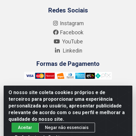
Redes Sociais
Instagram
Facebook
YouTube
Linkedin
Formas de Pagamento
O nosso site coleta cookies próprios e de
terceiros para proporcionar uma experiência
Kgmlan Distribuidora LTDA - CNPJ 18.217.682/0001-54 -
personalizada ao usuário, apresentar publicidade
Rua Pedro de Barros Cavalcante, 58 - Bultrins, Olinda/PE
relevante de acordo com o seu perfil e melhorar a
- CEP 53320-110
qualidade do nosso site.
Aceitar
Negar não essenciais