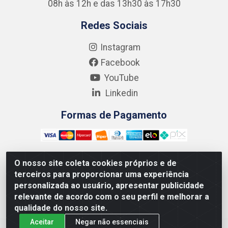
08h às 12h e das 13h30 às 17h30
Redes Sociais
Instagram
Facebook
YouTube
Linkedin
Formas de Pagamento
O nosso site coleta cookies próprios e de
terceiros para proporcionar uma experiência
Kgmlan Distribuidora LTDA - CNPJ 18.217.682/0001-54 -
personalizada ao usuário, apresentar publicidade
Rua Pedro de Barros Cavalcante, 58 - Bultrins, Olinda/PE
relevante de acordo com o seu perfil e melhorar a
- CEP 53320-110
qualidade do nosso site.
Aceitar
Negar não essenciais