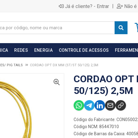
|
Já é cliente? - Entrar
Não é 
NICA
REDES
ENERGIA
CONTROLE DE ACESSOS
FERRAMEN
S/ PIG TAILS
CORDAO OPT DX MM (ST/ST 50/125) 2,5M
CORDAO OPT 
50/125) 2,5M
Código do Fabricante: CON0500
Código NCM: 85447010
Código de Barras da Caixa: 400