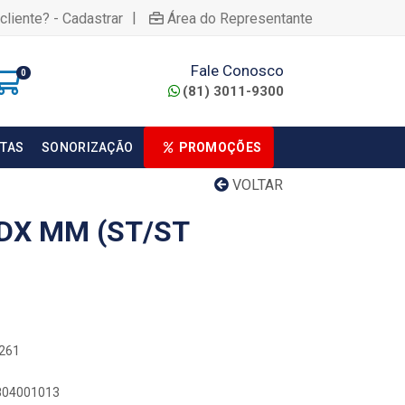
|
cliente? - Cadastrar
Área do Representante
Fale Conosco
0
(81) 3011-9300
TAS
SONORIZAÇÃO
PROMOÇÕES
VOLTAR
DX MM (ST/ST
2261
5804001013