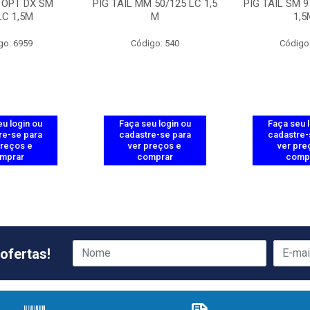
 OPT DX SM
PIG TAIL MM 50/125 LC 1,5
PIG TAIL SM 9
LC 1,5M
M
1,5
go: 6959
Código: 540
Código
u login ou
Faça seu login ou
Faça seu 
re-se para
cadastre-se para
cadastre-
preços e
ver preços e
ver pre
mprar
comprar
comp
ofertas!