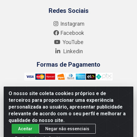
Redes Sociais
Instagram
Facebook
YouTube
Linkedin
Formas de Pagamento
O nosso site coleta cookies próprios e de
terceiros para proporcionar uma experiência
Kgmlan Distribuidora LTDA - CNPJ 18.217.682/0001-54 -
personalizada ao usuário, apresentar publicidade
Rua Pedro de Barros Cavalcante, 58 - Bultrins, Olinda/PE
relevante de acordo com o seu perfil e melhorar a
- CEP 53320-110
qualidade do nosso site.
Aceitar
Negar não essenciais