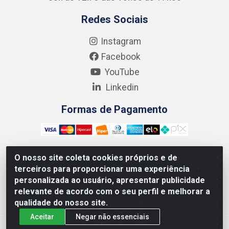
Redes Sociais
Instagram
Facebook
YouTube
Linkedin
Formas de Pagamento
O nosso site coleta cookies próprios e de
terceiros para proporcionar uma experiência
Kgmlan Distribuidora LTDA - CNPJ 18.217.682/0001-54 -
personalizada ao usuário, apresentar publicidade
Rua Pedro de Barros Cavalcante, 58 - Bultrins, Olinda/PE
relevante de acordo com o seu perfil e melhorar a
- CEP 53320-110
qualidade do nosso site.
Aceitar
Negar não essenciais