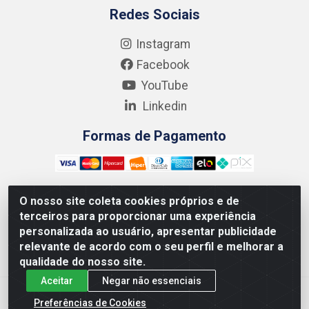
Redes Sociais
Instagram
Facebook
YouTube
Linkedin
Formas de Pagamento
O nosso site coleta cookies próprios e de
terceiros para proporcionar uma experiência
Kgmlan Distribuidora LTDA - CNPJ 18.217.682/0001-54 -
personalizada ao usuário, apresentar publicidade
Rua Pedro de Barros Cavalcante, 58 - Bultrins, Olinda/PE
relevante de acordo com o seu perfil e melhorar a
- CEP 53320-110
qualidade do nosso site.
Aceitar
Negar não essenciais
Preferências de Cookies