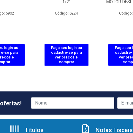
1/2”
MOTOR DESL
go: 5902
Código: 6224
Código:
u login ou
Faça seu login ou
Faça seu 
re-se para
cadastre-se para
cadastre-
preços e
ver preços e
ver pre
mprar
comprar
comp
ofertas!
Títulos
Notas Fiscais