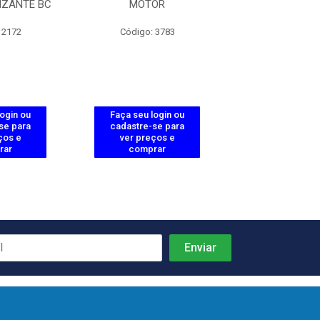
IZANTE BC
MOTOR
BRANC
 2172
Código: 3783
Código: 64
login ou
Faça seu login ou
Faça seu log
se para
cadastre-se para
cadastre-se 
ços e
ver preços e
ver preços
rar
comprar
comprar