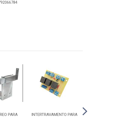
5792066784
REO PARA
INTERTRAVAMENTO PARA
SINALEIRA B