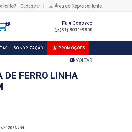
|
cliente? - Cadastrar
Área do Representante
Fale Conosco
0
(81) 3011-9300
TAS
SONORIZAÇÃO
PROMOÇÕES
VOLTAR
 DE FERRO LINHA
M
895792066784