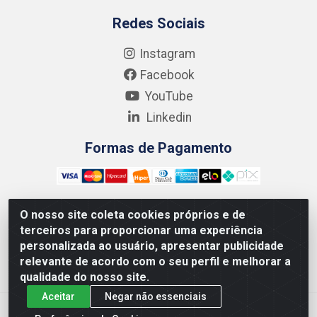
Redes Sociais
Instagram
Facebook
YouTube
Linkedin
Formas de Pagamento
O nosso site coleta cookies próprios e de
terceiros para proporcionar uma experiência
Kgmlan Distribuidora LTDA - CNPJ 18.217.682/0001-54 -
personalizada ao usuário, apresentar publicidade
Rua Pedro de Barros Cavalcante, 58 - Bultrins, Olinda/PE
relevante de acordo com o seu perfil e melhorar a
- CEP 53320-110
qualidade do nosso site.
Aceitar
Negar não essenciais