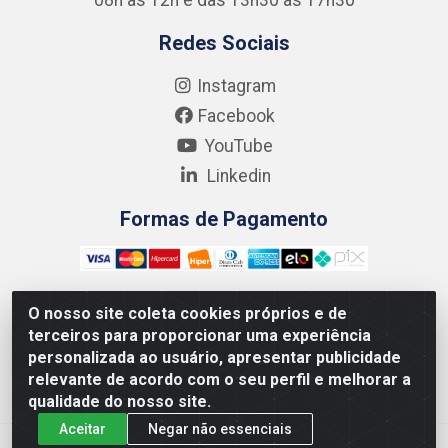
Redes Sociais
Instagram
Facebook
YouTube
Linkedin
Formas de Pagamento
O nosso site coleta cookies próprios e de
terceiros para proporcionar uma experiência
Kgmlan Distribuidora LTDA - CNPJ 18.217.682/0001-54 -
personalizada ao usuário, apresentar publicidade
Rua Pedro de Barros Cavalcante, 58 - Bultrins, Olinda/PE
relevante de acordo com o seu perfil e melhorar a
- CEP 53320-110
qualidade do nosso site.
Aceitar
Negar não essenciais