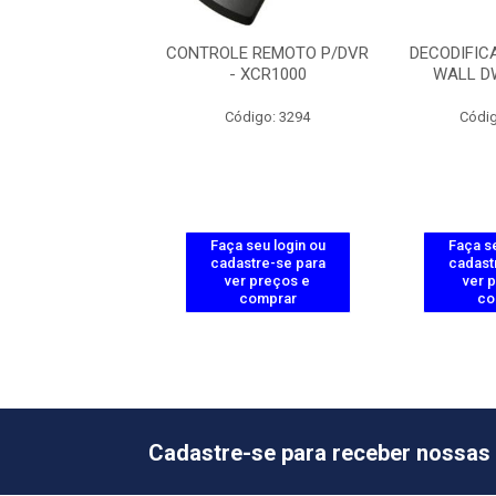
ICADOR P/ VIDEO
CONTROLE REMOTO P/DVR
DECODIFIC
 DWL 7804 G2
- XCR1000
WALL D
ódigo: 5524
Código: 3294
Códig
 seu login ou
Faça seu login ou
Faça se
astre-se para
cadastre-se para
cadast
er preços e
ver preços e
ver 
comprar
comprar
co
Cadastre-se para receber nossas 