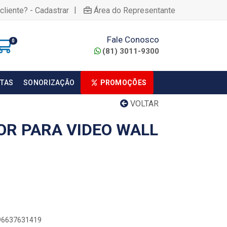
|
cliente? - Cadastrar
Área do Representante
Fale Conosco
0
(81) 3011-9300
TAS
SONORIZAÇÃO
PROMOÇÕES
VOLTAR
OR PARA VIDEO WALL
896637631419