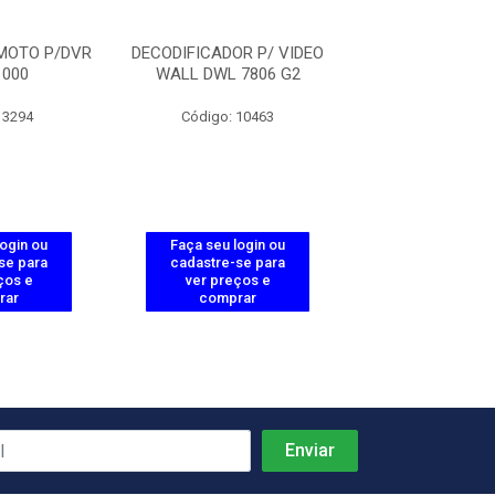
MOTO P/DVR
DECODIFICADOR P/ VIDEO
DECODIFICADOR 
1000
WALL DWL 7806 G2
WALL DWL 78
 3294
Código: 10463
Código: 55
login ou
Faça seu login ou
Faça seu log
se para
cadastre-se para
cadastre-se 
ços e
ver preços e
ver preços
rar
comprar
comprar