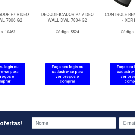
ADOR P/ VIDEO
DECODIFICADOR P/ VIDEO
CONTROLE RE
WL 7806 G2
WALL DWL 7804 G2
- XCR
o: 10463
Código: 5524
Código:
u login ou
Faça seu login ou
Faça seu 
re-se para
cadastre-se para
cadastre-
preços e
ver preços e
ver pre
mprar
comprar
comp
ofertas!