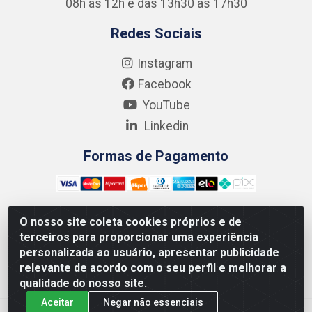
08h às 12h e das 13h30 às 17h30
Redes Sociais
Instagram
Facebook
YouTube
Linkedin
Formas de Pagamento
O nosso site coleta cookies próprios e de
terceiros para proporcionar uma experiência
Kgmlan Distribuidora LTDA - CNPJ 18.217.682/0001-54 -
personalizada ao usuário, apresentar publicidade
Rua Pedro de Barros Cavalcante, 58 - Bultrins, Olinda/PE
relevante de acordo com o seu perfil e melhorar a
- CEP 53320-110
qualidade do nosso site.
Aceitar
Negar não essenciais