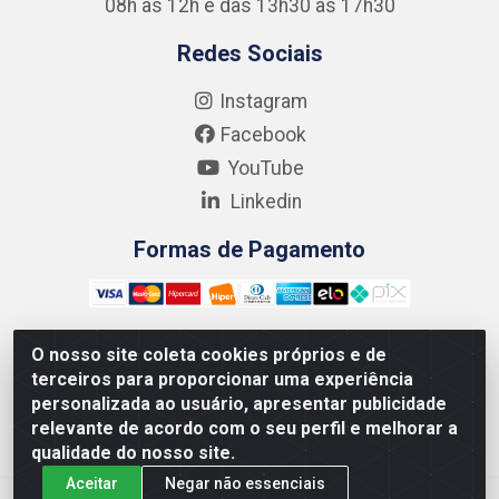
08h às 12h e das 13h30 às 17h30
Redes Sociais
Instagram
Facebook
YouTube
Linkedin
Formas de Pagamento
O nosso site coleta cookies próprios e de
terceiros para proporcionar uma experiência
Kgmlan Distribuidora LTDA - CNPJ 18.217.682/0001-54 -
personalizada ao usuário, apresentar publicidade
Rua Pedro de Barros Cavalcante, 58 - Bultrins, Olinda/PE
relevante de acordo com o seu perfil e melhorar a
- CEP 53320-110
qualidade do nosso site.
Aceitar
Negar não essenciais