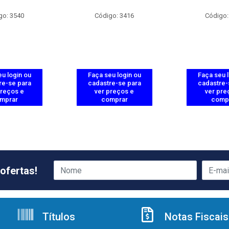
go: 3540
Código: 3416
Código:
u login ou
Faça seu login ou
Faça seu 
re-se para
cadastre-se para
cadastre-
preços e
ver preços e
ver pre
mprar
comprar
comp
ofertas!
Títulos
Notas Fiscais