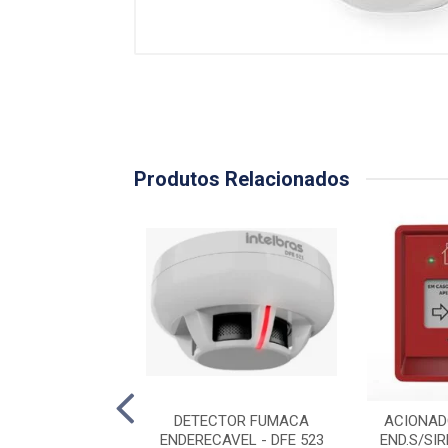
Produtos Relacionados
ADOR MANUAL
DETECTOR FUMACA
ACIONAD
SIRENE AME 522
ENDERECAVEL - DFE 523
END.S/SI