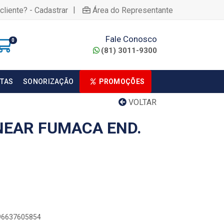
|
cliente? - Cadastrar
Área do Representante
Fale Conosco
0
(81) 3011-9300
TAS
SONORIZAÇÃO
PROMOÇÕES
VOLTAR
NEAR FUMACA END.
896637605854