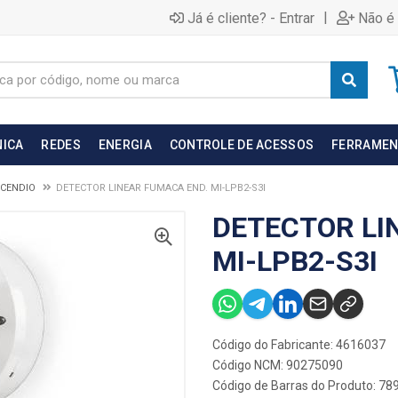
|
Já é cliente? - Entrar
Não é 
NICA
REDES
ENERGIA
CONTROLE DE ACESSOS
FERRAMEN
NCENDIO
DETECTOR LINEAR FUMACA END. MI-LPB2-S3I
DETECTOR LI
MI-LPB2-S3I
Código do Fabricante: 4616037
Código NCM: 90275090
Código de Barras do Produto: 7