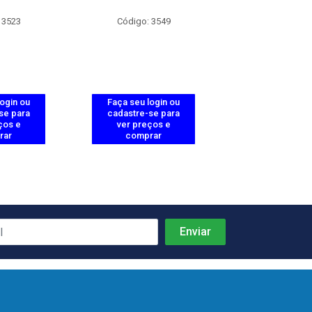
 3523
Código: 3549
Código: 35
login ou
Faça seu login ou
Faça seu log
se para
cadastre-se para
cadastre-se 
ços e
ver preços e
ver preços
rar
comprar
comprar