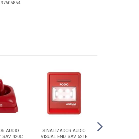
6637605854
OR AUDIO
SINALIZADOR AUDIO
ACIONADOR 
. SAV 420C
VISUAL END. SAV 521E
END.C/SIRENE 