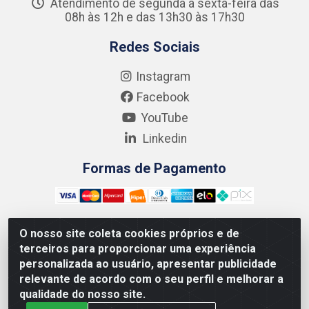
Atendimento de segunda a sexta-feira das
08h às 12h e das 13h30 às 17h30
Redes Sociais
Instagram
Facebook
YouTube
Linkedin
Formas de Pagamento
O nosso site coleta cookies próprios e de
terceiros para proporcionar uma experiência
Kgmlan Distribuidora LTDA - CNPJ 18.217.682/0001-54 -
personalizada ao usuário, apresentar publicidade
Rua Pedro de Barros Cavalcante, 58 - Bultrins, Olinda/PE
relevante de acordo com o seu perfil e melhorar a
- CEP 53320-110
qualidade do nosso site.