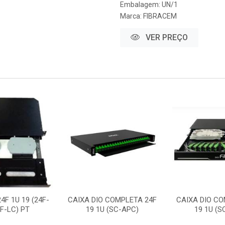
Embalagem: UN/1
Marca:
FIBRACEM
VER PREÇO
4F 1U 19 (24F-
CAIXA DIO COMPLETA 24F
CAIXA DIO CO
F-LC) PT
19 1U (SC-APC)
19 1U (S