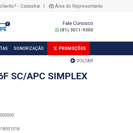
|
cliente? - Cadastrar
Área do Representante
Fale Conosco
0
(81) 3011-9300
TAS
SONORIZAÇÃO
PROMOÇÕES
VOLTAR
6F SC/APC SIMPLEX
0000000
0018001018