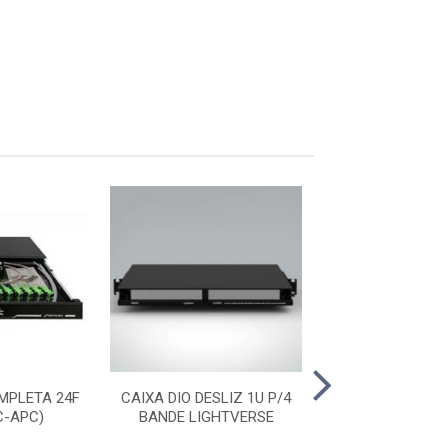
MPLETA 24F
CAIXA DIO DESLIZ 1U P/4
CAIXA DIO PARE
C-APC)
BANDE LIGHTVERSE
AC 24F 19(S