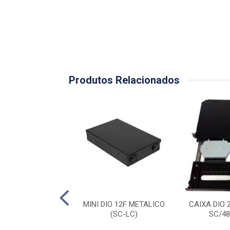
Produtos Relacionados
IO PAREDE COMP.
MINI DIO 12F METALICO
CAIXA DIO 2
F 19(SC-APC)
(SC-LC)
SC/48