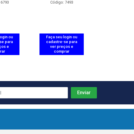
 6793
Código: 7493
Código: 5
login ou
Faça seu login ou
Faça seu log
se para
cadastre-se para
cadastre-se 
ços e
ver preços e
ver preços
rar
comprar
comprar