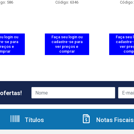
go: 586
Código: 6346
Código:
u login ou
Faça seu login ou
Faça seu 
re-se para
cadastre-se para
cadastre-
preços e
ver preços e
ver pre
mprar
comprar
comp
ofertas!
Títulos
Notas Fiscais