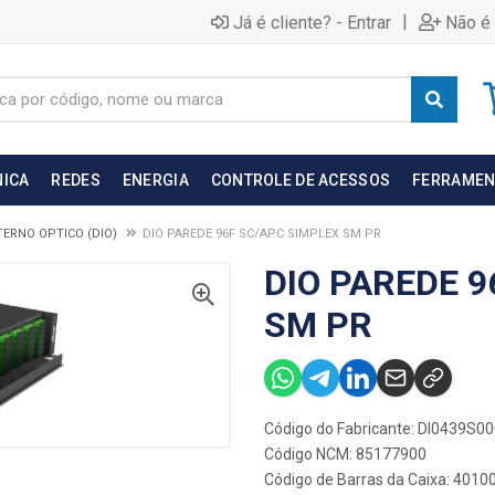
|
Já é cliente? - Entrar
Não é 
NICA
REDES
ENERGIA
CONTROLE DE ACESSOS
FERRAMEN
TERNO OPTICO (DIO)
DIO PAREDE 96F SC/APC SIMPLEX SM PR
DIO PAREDE 9
SM PR
Código do Fabricante: DI0439S0
Código NCM: 85177900
Código de Barras da Caixa: 401