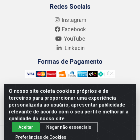
Redes Sociais
Instagram
Facebook
YouTube
Linkedin
Formas de Pagamento
O nosso site coleta cookies próprios e de
terceiros para proporcionar uma experiência
Kgmlan Distribuidora LTDA - CNPJ 18.217.682/0001-54 -
personalizada ao usuário, apresentar publicidade
Rua Pedro de Barros Cavalcante, 58 - Bultrins, Olinda/PE
relevante de acordo com o seu perfil e melhorar a
- CEP 53320-110
qualidade do nosso site.
Aceitar
Negar não essenciais
Preferências de Cookies