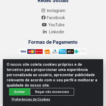
Redes Sociais
Instagram
Facebook
YouTube
Linkedin
Formas de Pagamento
O nosso site coleta cookies próprios e de
terceiros para proporcionar uma experiência
Kgmlan Distribuidora LTDA - CNPJ 18.217.682/0001-54 -
personalizada ao usuário, apresentar publicidade
Rua Pedro de Barros Cavalcante, 58 - Bultrins, Olinda/PE
relevante de acordo com o seu perfil e melhorar a
- CEP 53320-110
qualidade do nosso site.
Aceitar
Negar não essenciais
Preferências de Cookies