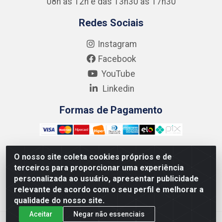
08h às 12h e das 13h30 às 17h30
Redes Sociais
Instagram
Facebook
YouTube
Linkedin
Formas de Pagamento
O nosso site coleta cookies próprios e de
terceiros para proporcionar uma experiência
Kgmlan Distribuidora LTDA - CNPJ 18.217.682/0001-54 -
personalizada ao usuário, apresentar publicidade
Rua Pedro de Barros Cavalcante, 58 - Bultrins, Olinda/PE
relevante de acordo com o seu perfil e melhorar a
- CEP 53320-110
qualidade do nosso site.
Aceitar
Negar não essenciais