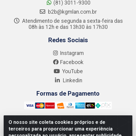
(81) 3011-9300
b2b@kgmlan.com.br
Atendimento de segunda a sexta-feira das
08h às 12h e das 13h30 às 17h30
Redes Sociais
Instagram
Facebook
YouTube
Linkedin
Formas de Pagamento
O nosso site coleta cookies próprios e de
terceiros para proporcionar uma experiência
Kgmlan Distribuidora LTDA - CNPJ 18.217.682/0001-54 -
personalizada ao usuário, apresentar publicidade
Rua Pedro de Barros Cavalcante, 58 - Bultrins, Olinda/PE