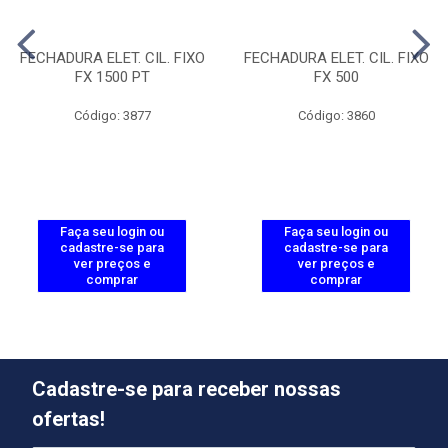
FECHADURA ELET. CIL. FIXO
FECHADURA ELET. CIL. FIXO
FX 1500 PT
FX 500
Código: 3877
Código: 3860
Faça seu login ou
Faça seu login ou
cadastre-se para
cadastre-se para
ver preços e
ver preços e
comprar
comprar
Cadastre-se para receber nossas
ofertas!