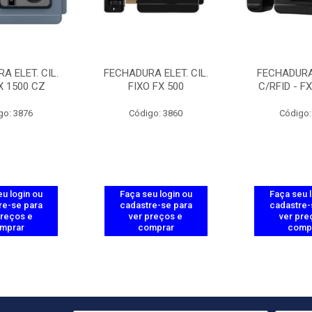
A ELET. CIL.
FECHADURA ELET. CIL.
FECHADURA
X 1500 CZ
FIXO FX 500
C/RFID - F
go: 3876
Código: 3860
Código:
u login ou
Faça seu login ou
Faça seu 
re-se para
cadastre-se para
cadastre-
preços e
ver preços e
ver pre
mprar
comprar
comp