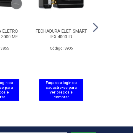
 ELETRO.
FECHADURA ELET. SMART
FECHADURA ELE
X 3000 MF
IFX 4000 ID
AJUST FX 200
 3865
Código: 8905
Código: 38
login ou
Faça seu login ou
Faça seu log
se para
cadastre-se para
cadastre-se 
ços e
ver preços e
ver preços
rar
comprar
comprar