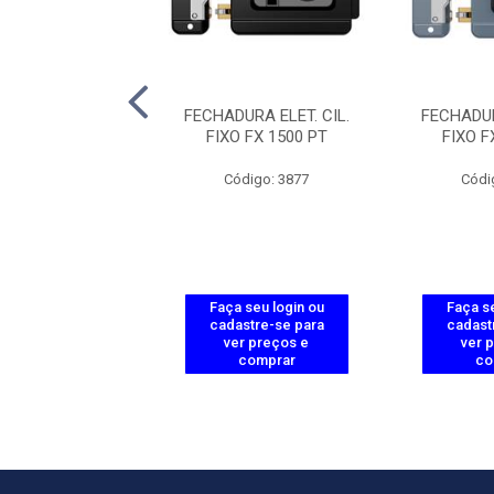
URA ELET. CIL.
FECHADURA ELET. CIL.
FECHADUR
FX 2000 AJ PT
FIXO FX 1500 PT
FIXO F
ódigo: 3858
Código: 3877
Códi
 seu login ou
Faça seu login ou
Faça se
astre-se para
cadastre-se para
cadast
er preços e
ver preços e
ver 
comprar
comprar
co