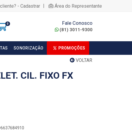
|
cliente? - Cadastrar
Área do Representante
Fale Conosco
0
(81) 3011-9300
TAS
SONORIZAÇÃO
PROMOÇÕES
VOLTAR
ET. CIL. FIXO FX
896637684910